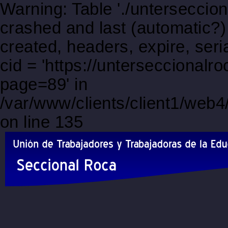
Warning: Table './unterseccio
crashed and last (automatic?)
created, headers, expire, s
cid = 'https://unterseccional
page=89' in
/var/www/clients/client1/web
on line 135