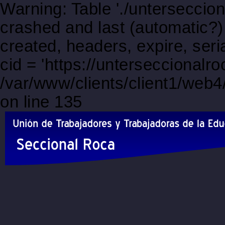
Warning: Table './unterseccio
crashed and last (automatic?)
created, headers, expire, s
cid = 'https://unterseccionalr
/var/www/clients/client1/web
on line 135