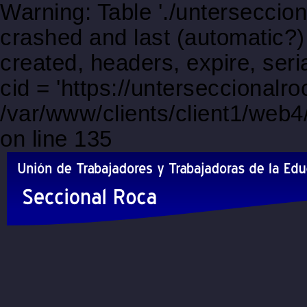
Warning: Table './unterseccio
crashed and last (automatic?)
created, headers, expire, s
cid = 'https://unterseccionalr
/var/www/clients/client1/web
on line 135