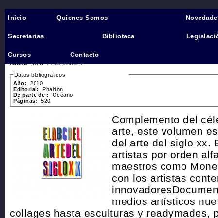
Inicio
Quienes Somos
Novedade
Inicio
›
Secretarias
Biblioteca
Legislaci
El ABC del arte del siglo XX
Cursos
Contacto
Inventario:
4166
ISBN:
978-7148-9868-1
Datos blbliograficos
Año:
2010
Editorial:
Phaidon
De parte de :
Océano
Páginas:
520
Complemento del cél
arte, este volumen es
del arte del siglo xx
artistas por orden alf
maestros como Monet,
con los artistas con
innovadoresDocument
medios artísticos nue
collages hasta esculturas y readymades, 