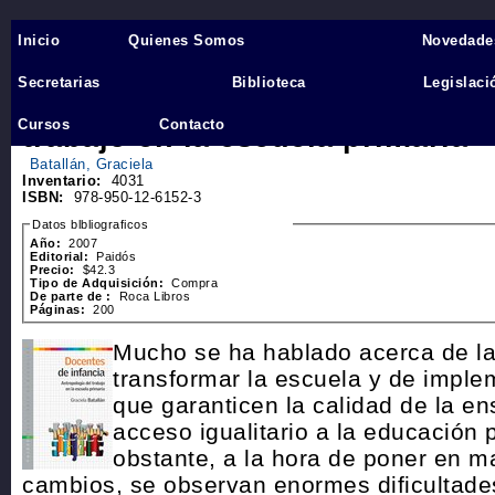
Inicio
Quienes Somos
Novedade
Inicio
›
Secretarias
Biblioteca
Legislaci
Docentes de infancia. Antropol
Cursos
Contacto
trabajo en la escuela primaria
Batallán, Graciela
Inventario:
4031
ISBN:
978-950-12-6152-3
Datos blbliograficos
Año:
2007
Editorial:
Paidós
Precio:
$42.3
Tipo de Adquisición:
Compra
De parte de :
Roca Libros
Páginas:
200
Mucho se ha hablado acerca de l
transformar la escuela y de impl
que garanticen la calidad de la e
acceso igualitario a la educación 
obstante, a la hora de poner en 
cambios, se observan enormes dificultades