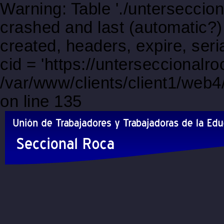
Warning: Table './unterseccio
crashed and last (automatic?)
created, headers, expire, s
cid = 'https://unterseccionalr
/var/www/clients/client1/web
on line 135