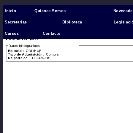
Inicio
Quienes Somos
Novedade
Inicio
›
Secretarias
Biblioteca
Legislaci
barril sin fondo
Cursos
Contacto
Devetach, Laura
Inventario:
2175
Datos blbliograficos
Editorial:
COLIHUE
Tipo de Adquisición:
Compra
De parte de :
O.JUNCOS