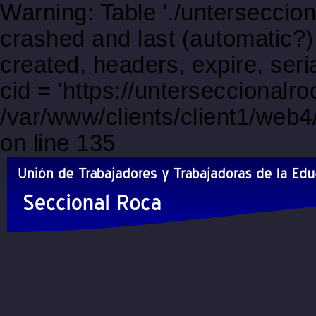
Warning: Table './unterseccio
crashed and last (automatic?)
created, headers, expire, s
cid = 'https://unterseccionalr
/var/www/clients/client1/web
on line 135