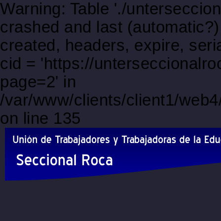
Warning: Table './unterseccio
crashed and last (automatic?)
created, headers, expire, s
cid = 'https://unterseccionalr
page=2' in
/var/www/clients/client1/web
on line 135